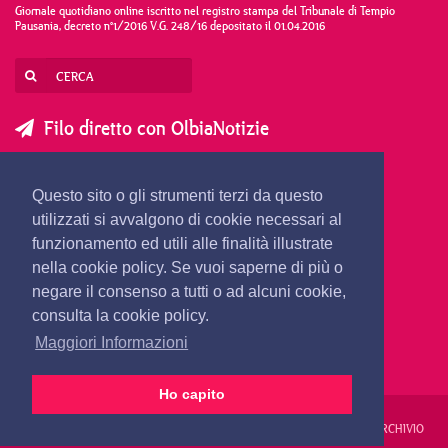
Giornale quotidiano online iscritto nel registro stampa del Tribunale di Tempio
Pausania, decreto n°1/2016 V.G. 248/16 depositato il 01.04.2016
Filo diretto con OlbiaNotizie
SCRIVI AL DIRETTORE
SCRIVI ALLA REDAZIONE
Questo sito o gli strumenti terzi da questo
SEGNALA UNA NOTIZIA
SEGNALA UN EVENTO
utilizzati si avvalgono di cookie necessari al
funzionamento ed utili alle finalità illustrate
nella cookie policy. Se vuoi saperne di più o
redazione@olbianotizie.it
negare il consenso a tutti o ad alcuni cookie,
consulta la cookie policy.
Maggiori Informazioni
Ho capito
REDAZIONE
PUBBLICITÀ
PRIVACY E COOKIES
NOTE LEGALI
ARCHIVIO