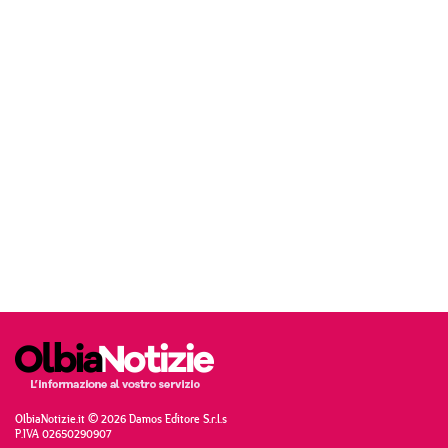
OlbiaNotizie.it © 2026 Damos Editore S.r.l.s
P.IVA 02650290907