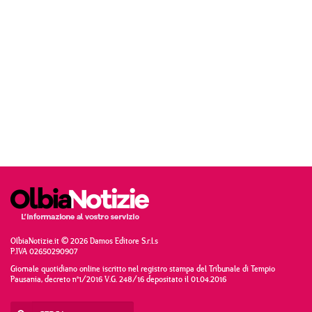
OlbiaNotizie.it © 2026 Damos Editore S.r.l.s
P.IVA 02650290907
Giornale quotidiano online iscritto nel registro stampa del Tribunale di Tempio
Pausania, decreto n°1/2016 V.G. 248/16 depositato il 01.04.2016