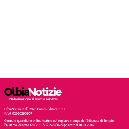
OlbiaNotizie.it © 2026 Damos Editore S.r.l.s
P.IVA 02650290907
Giornale quotidiano online iscritto nel registro stampa del Tribunale di Tempio
Pausania, decreto n°1/2016 V.G. 248/16 depositato il 01.04.2016