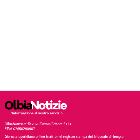
OlbiaNotizie.it © 2026 Damos Editore S.r.l.s
P.IVA 02650290907
Giornale quotidiano online iscritto nel registro stampa del Tribunale di Tempio