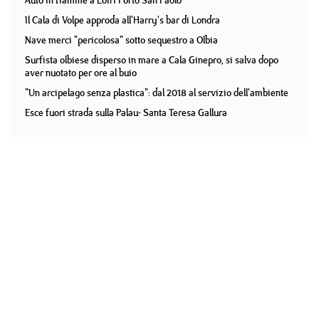
Auto in fiamme a Loiri Porto San Paolo
Il Cala di Volpe approda all'Harry's bar di Londra
Nave merci "pericolosa" sotto sequestro a Olbia
Surfista olbiese disperso in mare a Cala Ginepro, si salva dopo
aver nuotato per ore al buio
"Un arcipelago senza plastica": dal 2018 al servizio dell'ambiente
Esce fuori strada sulla Palau- Santa Teresa Gallura