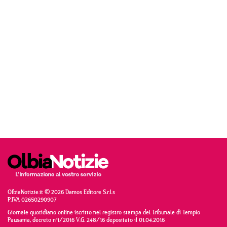
OlbiaNotizie.it © 2026 Damos Editore S.r.l.s
P.IVA 02650290907
Giornale quotidiano online iscritto nel registro stampa del Tribunale di Tempio
Pausania, decreto n°1/2016 V.G. 248/16 depositato il 01.04.2016