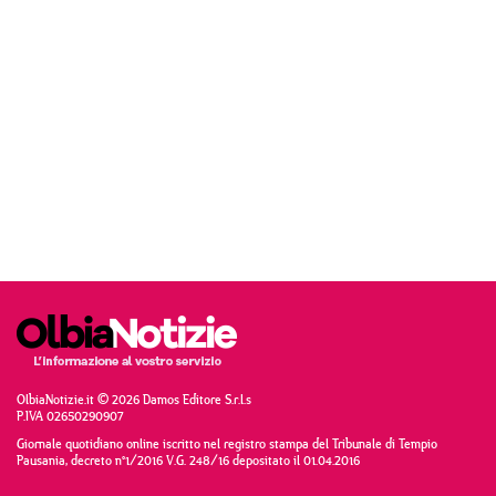
OlbiaNotizie.it © 2026 Damos Editore S.r.l.s
P.IVA 02650290907
Giornale quotidiano online iscritto nel registro stampa del Tribunale di Tempio
Pausania, decreto n°1/2016 V.G. 248/16 depositato il 01.04.2016