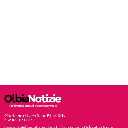
OlbiaNotizie.it © 2026 Damos Editore S.r.l.s
P.IVA 02650290907
Giornale quotidiano online iscritto nel registro stampa del Tribunale di Tempio