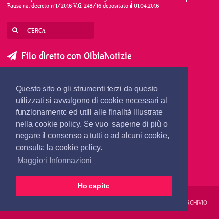
Pausania, decreto n°1/2016 V.G. 248/16 depositato il 01.04.2016
Filo diretto con OlbiaNotizie
SCRIVI AL DIRETTORE
SCRIVI ALLA REDAZIONE
Questo sito o gli strumenti terzi da questo
SEGNALA UNA NOTIZIA
SEGNALA UN EVENTO
utilizzati si avvalgono di cookie necessari al
funzionamento ed utili alle finalità illustrate
nella cookie policy. Se vuoi saperne di più o
redazione@olbianotizie.it
negare il consenso a tutti o ad alcuni cookie,
consulta la cookie policy.
Maggiori Informazioni
Ho capito
REDAZIONE
PUBBLICITÀ
PRIVACY E COOKIES
NOTE LEGALI
ARCHIVIO