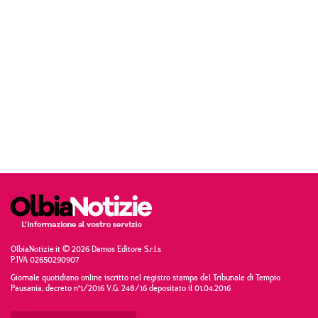
OlbiaNotizie.it © 2026 Damos Editore S.r.l.s
P.IVA 02650290907
Giornale quotidiano online iscritto nel registro stampa del Tribunale di Tempio
Pausania, decreto n°1/2016 V.G. 248/16 depositato il 01.04.2016