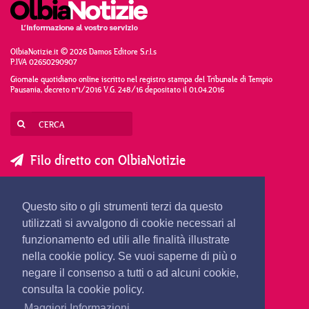
OlbiaNotizie.it © 2026 Damos Editore S.r.l.s
P.IVA 02650290907
Giornale quotidiano online iscritto nel registro stampa del Tribunale di Tempio
Pausania, decreto n°1/2016 V.G. 248/16 depositato il 01.04.2016
Filo diretto con OlbiaNotizie
SCRIVI AL DIRETTORE
SCRIVI ALLA REDAZIONE
Questo sito o gli strumenti terzi da questo
SEGNALA UNA NOTIZIA
SEGNALA UN EVENTO
utilizzati si avvalgono di cookie necessari al
funzionamento ed utili alle finalità illustrate
nella cookie policy. Se vuoi saperne di più o
redazione@olbianotizie.it
negare il consenso a tutti o ad alcuni cookie,
consulta la cookie policy.
Maggiori Informazioni