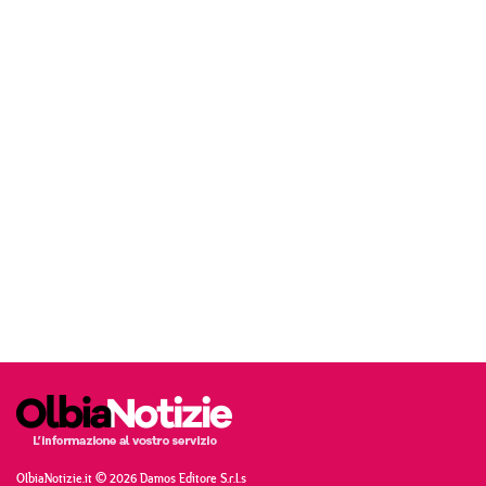
OlbiaNotizie.it © 2026 Damos Editore S.r.l.s