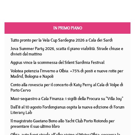
IN PRIMO PIANO
Tutto pronto per la Vela Cup Sardegna 2026 a Cala dei Sardi
Jova Summer Party 2026, scatta il piano viabilità. Strade chiuse e
divieti dal mattino
Aggius vince la scommessa del Silent Sardinia Festival
Volotea potenzia l'inverno a Olbia: +75% di posti e nuove rotte per
Madrid, Bologna e Napoli
Conto alla rovescia per il concerto di Katy Perry al Cala di Volpe di
Porto Cervo
Maxi-sequestro a Cala Finanza: i sigilli della Procura su "Villa Joy"
Dall'8 al 10 agosto Fordongianus ospita la nuova edizione di Forum
Literary Lab
Il magistrato Gaetano Bono allo Yacht Club Porto Rotondo per
presentare il suo ultimo libro
Olbia, auto fuori strada all'alba vicino al Mater Olbia: soccorsa la