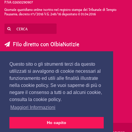
P.IVA 02650290907
Giornale quotidiano online iscritto nel registro stampa del Tribunale di Tempio
Pausania, decreto n°1/2016 V.G. 248/16 depositato il 01.04.2016
Filo diretto con OlbiaNotizie
SCRIVI AL DIRETTORE
SCRIVI ALLA REDAZIONE
Questo sito o gli strumenti terzi da questo
SEGNALA UNA NOTIZIA
SEGNALA UN EVENTO
utilizzati si avvalgono di cookie necessari al
funzionamento ed utili alle finalità illustrate
nella cookie policy. Se vuoi saperne di più o
redazione@olbianotizie.it
negare il consenso a tutti o ad alcuni cookie,
consulta la cookie policy.
Maggiori Informazioni
Ho capito