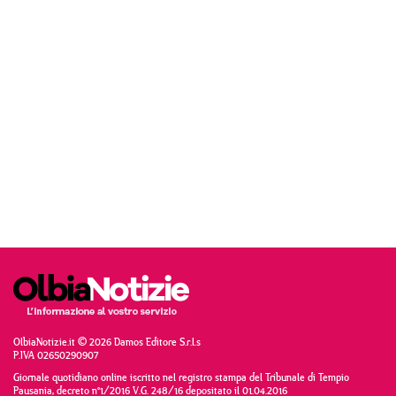
OlbiaNotizie.it © 2026 Damos Editore S.r.l.s
P.IVA 02650290907
Giornale quotidiano online iscritto nel registro stampa del Tribunale di Tempio
Pausania, decreto n°1/2016 V.G. 248/16 depositato il 01.04.2016