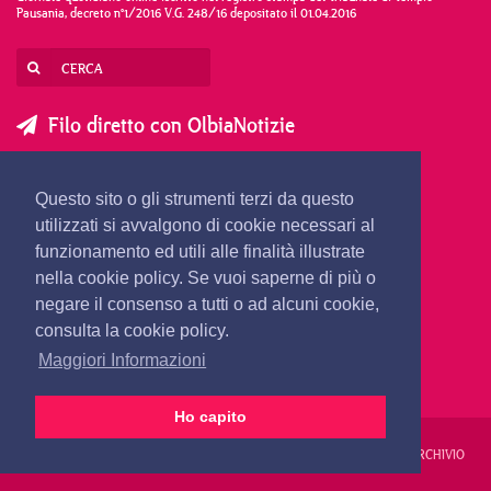
Pausania, decreto n°1/2016 V.G. 248/16 depositato il 01.04.2016
Filo diretto con OlbiaNotizie
SCRIVI AL DIRETTORE
SCRIVI ALLA REDAZIONE
Questo sito o gli strumenti terzi da questo
SEGNALA UNA NOTIZIA
SEGNALA UN EVENTO
utilizzati si avvalgono di cookie necessari al
funzionamento ed utili alle finalità illustrate
nella cookie policy. Se vuoi saperne di più o
redazione@olbianotizie.it
negare il consenso a tutti o ad alcuni cookie,
consulta la cookie policy.
Maggiori Informazioni
Ho capito
REDAZIONE
PUBBLICITÀ
PRIVACY E COOKIES
NOTE LEGALI
ARCHIVIO