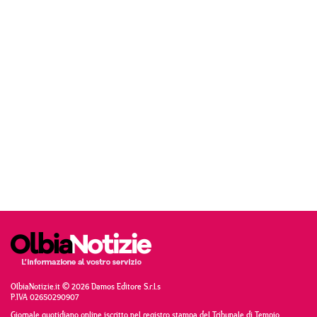
OlbiaNotizie.it © 2026 Damos Editore S.r.l.s
P.IVA 02650290907
Giornale quotidiano online iscritto nel registro stampa del Tribunale di Tempio