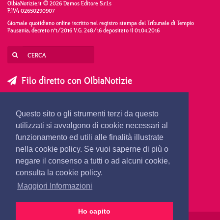
OlbiaNotizie.it © 2026 Damos Editore S.r.l.s
P.IVA 02650290907
Giornale quotidiano online iscritto nel registro stampa del Tribunale di Tempio
Pausania, decreto n°1/2016 V.G. 248/16 depositato il 01.04.2016
Filo diretto con OlbiaNotizie
SCRIVI AL DIRETTORE
SCRIVI ALLA REDAZIONE
Questo sito o gli strumenti terzi da questo
SEGNALA UNA NOTIZIA
SEGNALA UN EVENTO
utilizzati si avvalgono di cookie necessari al
funzionamento ed utili alle finalità illustrate
nella cookie policy. Se vuoi saperne di più o
redazione@olbianotizie.it
negare il consenso a tutti o ad alcuni cookie,
consulta la cookie policy.
Maggiori Informazioni
Ho capito