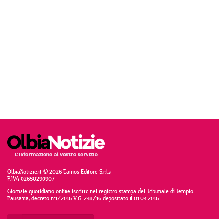
OlbiaNotizie.it © 2026 Damos Editore S.r.l.s
P.IVA 02650290907
Giornale quotidiano online iscritto nel registro stampa del Tribunale di Tempio
Pausania, decreto n°1/2016 V.G. 248/16 depositato il 01.04.2016