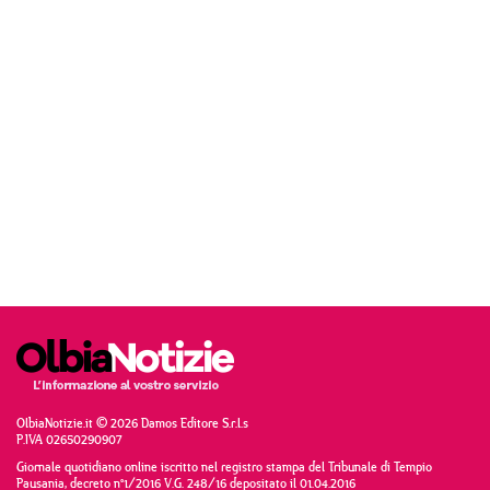
OlbiaNotizie.it © 2026 Damos Editore S.r.l.s
P.IVA 02650290907
Giornale quotidiano online iscritto nel registro stampa del Tribunale di Tempio
Pausania, decreto n°1/2016 V.G. 248/16 depositato il 01.04.2016