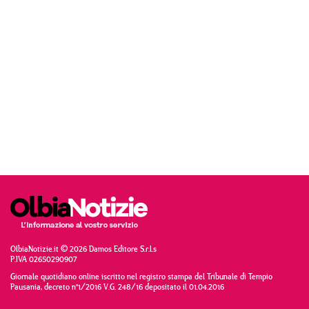
OlbiaNotizie.it © 2026 Damos Editore S.r.l.s
P.IVA 02650290907
Giornale quotidiano online iscritto nel registro stampa del Tribunale di Tempio
Pausania, decreto n°1/2016 V.G. 248/16 depositato il 01.04.2016