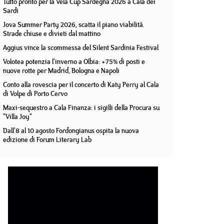
Tutto pronto per la Vela Cup Sardegna 2026 a Cala dei
Sardi
Jova Summer Party 2026, scatta il piano viabilità.
Strade chiuse e divieti dal mattino
Aggius vince la scommessa del Silent Sardinia Festival
Volotea potenzia l'inverno a Olbia: +75% di posti e
nuove rotte per Madrid, Bologna e Napoli
Conto alla rovescia per il concerto di Katy Perry al Cala
di Volpe di Porto Cervo
Maxi-sequestro a Cala Finanza: i sigilli della Procura su
"Villa Joy"
Dall'8 al 10 agosto Fordongianus ospita la nuova
edizione di Forum Literary Lab