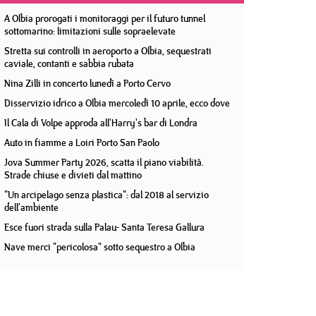
A Olbia prorogati i monitoraggi per il futuro tunnel
sottomarino: limitazioni sulle sopraelevate
Stretta sui controlli in aeroporto a Olbia, sequestrati
caviale, contanti e sabbia rubata
Nina Zilli in concerto lunedì a Porto Cervo
Disservizio idrico a Olbia mercoledì 10 aprile, ecco dove
Il Cala di Volpe approda all'Harry's bar di Londra
Auto in fiamme a Loiri Porto San Paolo
Jova Summer Party 2026, scatta il piano viabilità.
Strade chiuse e divieti dal mattino
"Un arcipelago senza plastica": dal 2018 al servizio
dell'ambiente
Esce fuori strada sulla Palau- Santa Teresa Gallura
Nave merci "pericolosa" sotto sequestro a Olbia