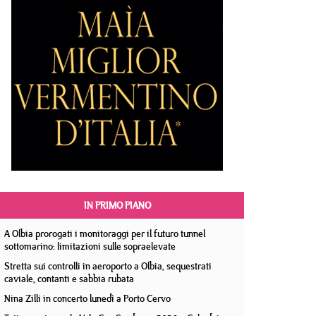
IN PRIMO PIANO
A Olbia prorogati i monitoraggi per il futuro tunnel
sottomarino: limitazioni sulle sopraelevate
Stretta sui controlli in aeroporto a Olbia, sequestrati
caviale, contanti e sabbia rubata
Nina Zilli in concerto lunedì a Porto Cervo