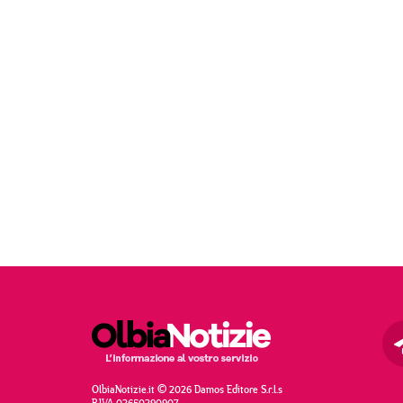
OlbiaNotizie.it © 2026 Damos Editore S.r.l.s
P.IVA 02650290907