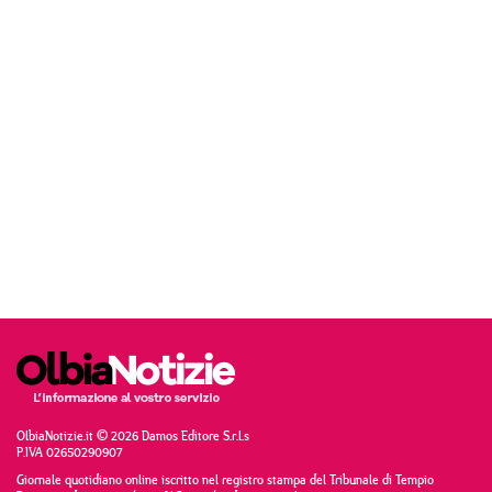
OlbiaNotizie.it © 2026 Damos Editore S.r.l.s
P.IVA 02650290907
Giornale quotidiano online iscritto nel registro stampa del Tribunale di Tempio