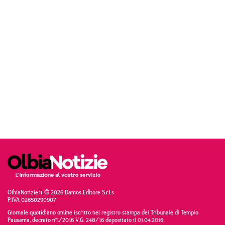
OlbiaNotizie.it © 2026 Damos Editore S.r.l.s
P.IVA 02650290907
Giornale quotidiano online iscritto nel registro stampa del Tribunale di Tempio
Pausania, decreto n°1/2016 V.G. 248/16 depositato il 01.04.2016