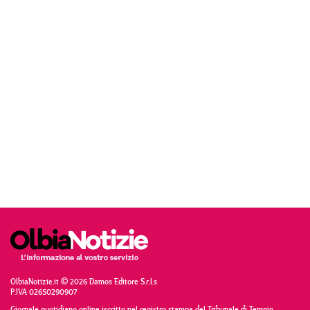
OlbiaNotizie.it © 2026 Damos Editore S.r.l.s
P.IVA 02650290907
Giornale quotidiano online iscritto nel registro stampa del Tribunale di Tempio