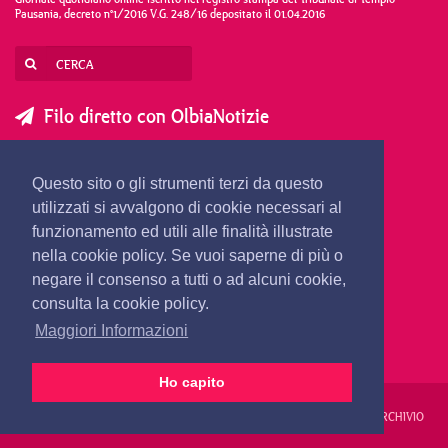
Pausania, decreto n°1/2016 V.G. 248/16 depositato il 01.04.2016
Filo diretto con OlbiaNotizie
SCRIVI AL DIRETTORE
SCRIVI ALLA REDAZIONE
Questo sito o gli strumenti terzi da questo
SEGNALA UNA NOTIZIA
SEGNALA UN EVENTO
utilizzati si avvalgono di cookie necessari al
funzionamento ed utili alle finalità illustrate
nella cookie policy. Se vuoi saperne di più o
redazione@olbianotizie.it
negare il consenso a tutti o ad alcuni cookie,
consulta la cookie policy.
Maggiori Informazioni
Ho capito
REDAZIONE
PUBBLICITÀ
PRIVACY E COOKIES
NOTE LEGALI
ARCHIVIO