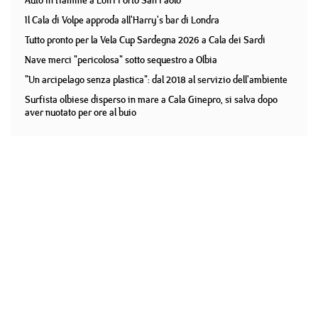
Auto in fiamme a Loiri Porto San Paolo
Il Cala di Volpe approda all'Harry's bar di Londra
Tutto pronto per la Vela Cup Sardegna 2026 a Cala dei Sardi
Nave merci "pericolosa" sotto sequestro a Olbia
"Un arcipelago senza plastica": dal 2018 al servizio dell'ambiente
Surfista olbiese disperso in mare a Cala Ginepro, si salva dopo
aver nuotato per ore al buio