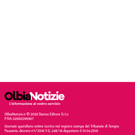
OlbiaNotizie.it © 2026 Damos Editore S.r.l.s
P.IVA 02650290907
Giornale quotidiano online iscritto nel registro stampa del Tribunale di Tempio
Pausania, decreto n°1/2016 V.G. 248/16 depositato il 01.04.2016