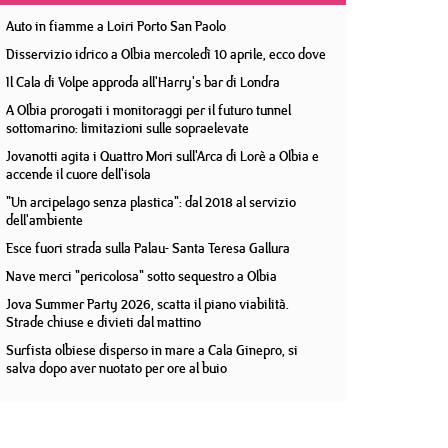
Auto in fiamme a Loiri Porto San Paolo
Disservizio idrico a Olbia mercoledì 10 aprile, ecco dove
Il Cala di Volpe approda all'Harry's bar di Londra
A Olbia prorogati i monitoraggi per il futuro tunnel
sottomarino: limitazioni sulle sopraelevate
Jovanotti agita i Quattro Mori sull'Arca di Lorè a Olbia e
accende il cuore dell'isola
"Un arcipelago senza plastica": dal 2018 al servizio
dell'ambiente
Esce fuori strada sulla Palau- Santa Teresa Gallura
Nave merci "pericolosa" sotto sequestro a Olbia
Jova Summer Party 2026, scatta il piano viabilità.
Strade chiuse e divieti dal mattino
Surfista olbiese disperso in mare a Cala Ginepro, si
salva dopo aver nuotato per ore al buio