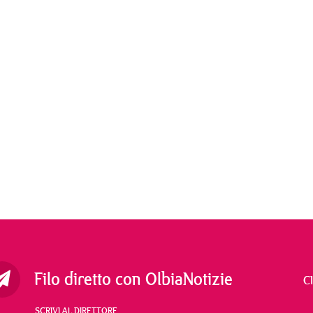
Filo diretto con OlbiaNotizie
C
SCRIVI AL DIRETTORE