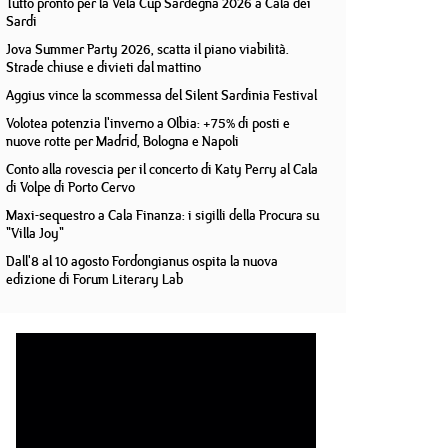
Tutto pronto per la Vela Cup Sardegna 2026 a Cala dei
Sardi
Jova Summer Party 2026, scatta il piano viabilità.
Strade chiuse e divieti dal mattino
Aggius vince la scommessa del Silent Sardinia Festival
Volotea potenzia l'inverno a Olbia: +75% di posti e
nuove rotte per Madrid, Bologna e Napoli
Conto alla rovescia per il concerto di Katy Perry al Cala
di Volpe di Porto Cervo
Maxi-sequestro a Cala Finanza: i sigilli della Procura su
"Villa Joy"
Dall'8 al 10 agosto Fordongianus ospita la nuova
edizione di Forum Literary Lab