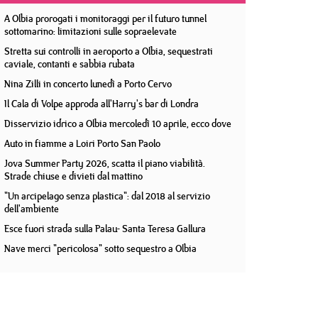
A Olbia prorogati i monitoraggi per il futuro tunnel
sottomarino: limitazioni sulle sopraelevate
Stretta sui controlli in aeroporto a Olbia, sequestrati
caviale, contanti e sabbia rubata
Nina Zilli in concerto lunedì a Porto Cervo
Il Cala di Volpe approda all'Harry's bar di Londra
Disservizio idrico a Olbia mercoledì 10 aprile, ecco dove
Auto in fiamme a Loiri Porto San Paolo
Jova Summer Party 2026, scatta il piano viabilità.
Strade chiuse e divieti dal mattino
"Un arcipelago senza plastica": dal 2018 al servizio
dell'ambiente
Esce fuori strada sulla Palau- Santa Teresa Gallura
Nave merci "pericolosa" sotto sequestro a Olbia