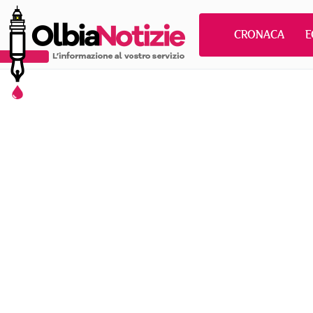
CRONACA
E