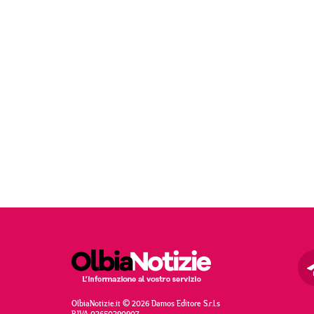
OlbiaNotizie.it © 2026 Damos Editore S.r.l.s
P.IVA 02650290907