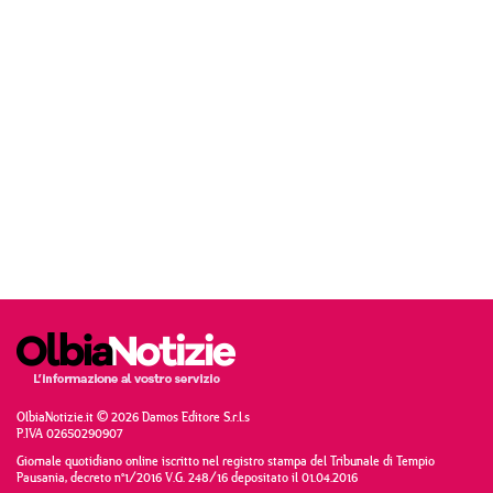
OlbiaNotizie.it © 2026 Damos Editore S.r.l.s
P.IVA 02650290907
Giornale quotidiano online iscritto nel registro stampa del Tribunale di Tempio
Pausania, decreto n°1/2016 V.G. 248/16 depositato il 01.04.2016