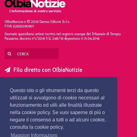
OlbiaNotizie.it © 2026 Damos Editore S.r.l.s
P.IVA 02650290907
Giornale quotidiano online iscritto nel registro stampa del Tribunale di Tempio
Pausania, decreto n°1/2016 V.G. 248/16 depositato il 01.04.2016
Filo diretto con OlbiaNotizie
SCRIVI AL DIRETTORE
SCRIVI ALLA REDAZIONE
Questo sito o gli strumenti terzi da questo
SEGNALA UNA NOTIZIA
SEGNALA UN EVENTO
utilizzati si avvalgono di cookie necessari al
funzionamento ed utili alle finalità illustrate
nella cookie policy. Se vuoi saperne di più o
redazione@olbianotizie.it
negare il consenso a tutti o ad alcuni cookie,
consulta la cookie policy.
Maggiori Informazioni