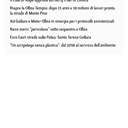
Il Cala di Volpe approda all'Harry's bar di Londra
Riapre la Olbia-Tempio: dopo 13 anni e 18 milioni di lavori pronta
la strada di Monte Pino
Asl Gallura e Mater Olbia in sinergia per i protocolli assistenziali
Nave merci "pericolosa" sotto sequestro a Olbia
Esce fuori strada sulla Palau- Santa Teresa Gallura
"Un arcipelago senza plastica": dal 2018 al servizio dell'ambiente