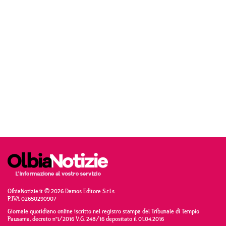
OlbiaNotizie.it © 2026 Damos Editore S.r.l.s
P.IVA 02650290907
Giornale quotidiano online iscritto nel registro stampa del Tribunale di Tempio
Pausania, decreto n°1/2016 V.G. 248/16 depositato il 01.04.2016