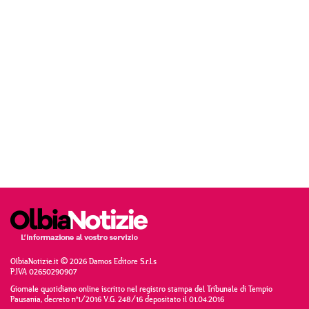
OlbiaNotizie.it © 2026 Damos Editore S.r.l.s
P.IVA 02650290907
Giornale quotidiano online iscritto nel registro stampa del Tribunale di Tempio
Pausania, decreto n°1/2016 V.G. 248/16 depositato il 01.04.2016