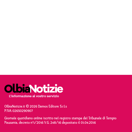
OlbiaNotizie.it © 2026 Damos Editore S.r.l.s
P.IVA 02650290907
Giornale quotidiano online iscritto nel registro stampa del Tribunale di Tempio
Pausania, decreto n°1/2016 V.G. 248/16 depositato il 01.04.2016