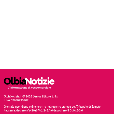
OlbiaNotizie.it © 2026 Damos Editore S.r.l.s
P.IVA 02650290907
Giornale quotidiano online iscritto nel registro stampa del Tribunale di Tempio
Pausania, decreto n°1/2016 V.G. 248/16 depositato il 01.04.2016