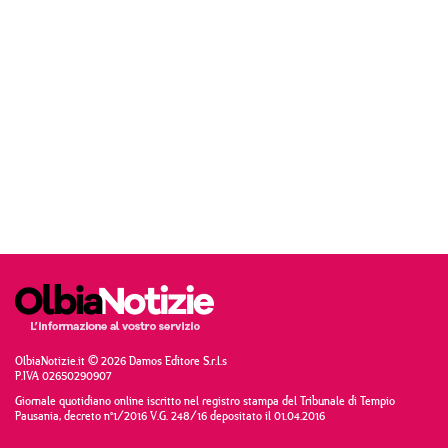
OlbiaNotizie.it © 2026 Damos Editore S.r.l.s
P.IVA 02650290907
Giornale quotidiano online iscritto nel registro stampa del Tribunale di Tempio
Pausania, decreto n°1/2016 V.G. 248/16 depositato il 01.04.2016