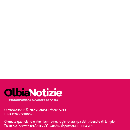
OlbiaNotizie.it © 2026 Damos Editore S.r.l.s
P.IVA 02650290907
Giornale quotidiano online iscritto nel registro stampa del Tribunale di Tempio
Pausania, decreto n°1/2016 V.G. 248/16 depositato il 01.04.2016