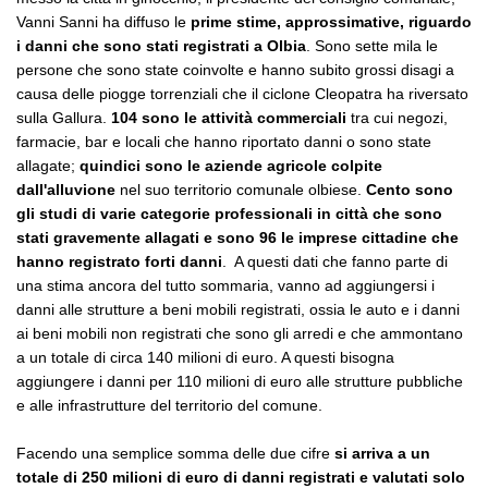
Vanni Sanni ha diffuso le
prime stime, approssimative, riguardo
i danni che sono stati registrati a Olbia
. Sono sette mila le
persone che sono state coinvolte e hanno subito grossi disagi a
causa delle piogge torrenziali che il ciclone Cleopatra ha riversato
sulla Gallura.
104 sono le attività commerciali
tra cui negozi,
farmacie, bar e locali che hanno riportato danni o sono state
allagate;
quindici sono le aziende agricole colpite
dall'alluvione
nel suo territorio comunale olbiese.
Cento sono
gli studi di varie categorie professionali in città che sono
stati gravemente allagati e sono 96 le imprese cittadine che
hanno registrato forti danni
. A questi dati che fanno parte di
una stima ancora del tutto sommaria, vanno ad aggiungersi i
danni alle strutture a beni mobili registrati, ossia le auto e i danni
ai beni mobili non registrati che sono gli arredi e che ammontano
a un totale di circa 140 milioni di euro. A questi bisogna
aggiungere i danni per 110 milioni di euro alle strutture pubbliche
e alle infrastrutture del territorio del comune.
Facendo una semplice somma delle due cifre
si arriva a un
totale di 250 milioni di euro di danni registrati e valutati solo