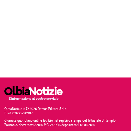
OlbiaNotizie.it © 2026 Damos Editore S.r.l.s
P.IVA 02650290907
Giornale quotidiano online iscritto nel registro stampa del Tribunale di Tempio
Pausania, decreto n°1/2016 V.G. 248/16 depositato il 01.04.2016