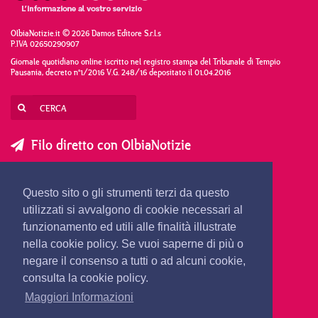
OlbiaNotizie.it © 2026 Damos Editore S.r.l.s
P.IVA 02650290907
Giornale quotidiano online iscritto nel registro stampa del Tribunale di Tempio
Pausania, decreto n°1/2016 V.G. 248/16 depositato il 01.04.2016
Filo diretto con OlbiaNotizie
SCRIVI AL DIRETTORE
SCRIVI ALLA REDAZIONE
Questo sito o gli strumenti terzi da questo
SEGNALA UNA NOTIZIA
SEGNALA UN EVENTO
utilizzati si avvalgono di cookie necessari al
funzionamento ed utili alle finalità illustrate
nella cookie policy. Se vuoi saperne di più o
redazione@olbianotizie.it
negare il consenso a tutti o ad alcuni cookie,
consulta la cookie policy.
Maggiori Informazioni