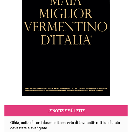
LE NOTIZIE PIÙ LETTE
Olbia, notte di furti durante il concerto di Jovanotti: raffica di auto
devastate e svaligiate