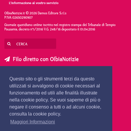
OlbiaNotizie.it © 2026 Damos Editore S.r.l.s
P.IVA 02650290907
Giornale quotidiano online iscritto nel registro stampa del Tribunale di Tempio
Pausania, decreto n°1/2016 V.G. 248/16 depositato il 01.04.2016
Filo diretto con OlbiaNotizie
SCRIVI AL DIRETTORE
SCRIVI ALLA REDAZIONE
Questo sito o gli strumenti terzi da questo
SEGNALA UNA NOTIZIA
SEGNALA UN EVENTO
utilizzati si avvalgono di cookie necessari al
funzionamento ed utili alle finalità illustrate
nella cookie policy. Se vuoi saperne di più o
redazione@olbianotizie.it
negare il consenso a tutti o ad alcuni cookie,
consulta la cookie policy.
Maggiori Informazioni