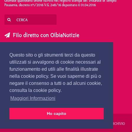
Giornale quotidiano online iscritto nel registro stampa del Tribunale di Tempio
Pausania, decreto n°1/2016 V.G. 248/16 depositato il 01.04.2016
Filo diretto con OlbiaNotizie
SCRIVI AL DIRETTORE
SCRIVI ALLA REDAZIONE
Questo sito o gli strumenti terzi da questo
SEGNALA UNA NOTIZIA
SEGNALA UN EVENTO
utilizzati si avvalgono di cookie necessari al
funzionamento ed utili alle finalità illustrate
nella cookie policy. Se vuoi saperne di più o
redazione@olbianotizie.it
negare il consenso a tutti o ad alcuni cookie,
consulta la cookie policy.
Maggiori Informazioni
Ho capito
REDAZIONE
PUBBLICITÀ
PRIVACY E COOKIES
NOTE LEGALI
ARCHIVIO