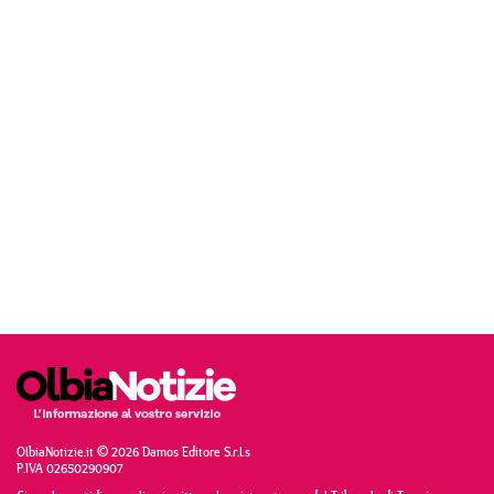
OlbiaNotizie.it © 2026 Damos Editore S.r.l.s
P.IVA 02650290907