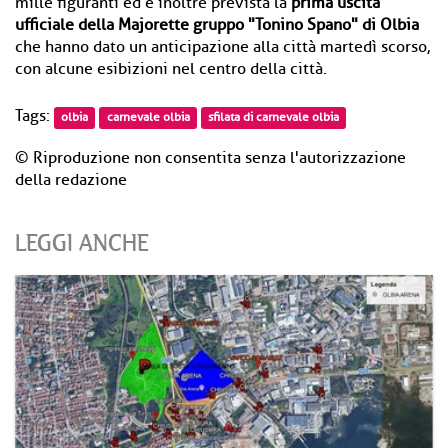
mille figuranti ed è inoltre prevista la
prima uscita
ufficiale della Majorette gruppo "Tonino Spano" di Olbia
che hanno dato un anticipazione alla città martedì scorso,
con alcune esibizioni nel centro della città.
Tags:
olbia
carnevale olbia
sfilata di carnevale olbia
© Riproduzione non consentita senza l'autorizzazione
della redazione
LEGGI ANCHE