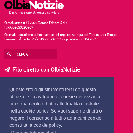
OlbiaNotizie.it © 2026 Damos Editore S.r.l.s
P.IVA 02650290907
Giornale quotidiano online iscritto nel registro stampa del Tribunale di Tempio
Pausania, decreto n°1/2016 V.G. 248/16 depositato il 01.04.2016
Filo diretto con OlbiaNotizie
SCRIVI AL DIRETTORE
SCRIVI ALLA REDAZIONE
Questo sito o gli strumenti terzi da questo
SEGNALA UNA NOTIZIA
SEGNALA UN EVENTO
utilizzati si avvalgono di cookie necessari al
funzionamento ed utili alle finalità illustrate
nella cookie policy. Se vuoi saperne di più o
redazione@olbianotizie.it
negare il consenso a tutti o ad alcuni cookie,
consulta la cookie policy.