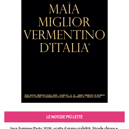
LE NOTIZIE PIÙ LETTE
Jova Summer Party 2026, scatta il piano viabilità. Strade chiuse e