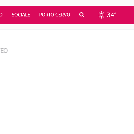
34°
O
SOCIALE
PORTO CERVO
DEO