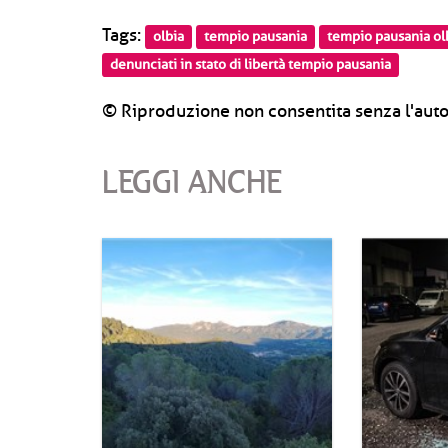
Tags:
olbia
tempio pausania
tempio pausania ol
denunciati in stato di libertà tempio pausania
© Riproduzione non consentita senza l'auto
LEGGI ANCHE