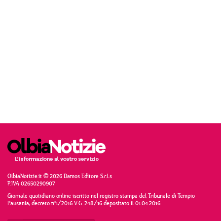
OlbiaNotizie.it © 2026 Damos Editore S.r.l.s
P.IVA 02650290907
Giornale quotidiano online iscritto nel registro stampa del Tribunale di Tempio
Pausania, decreto n°1/2016 V.G. 248/16 depositato il 01.04.2016