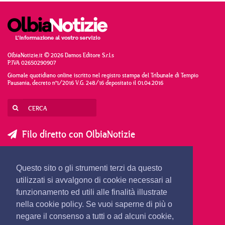
OlbiaNotizie.it © 2026 Damos Editore S.r.l.s
P.IVA 02650290907
Giornale quotidiano online iscritto nel registro stampa del Tribunale di Tempio
Pausania, decreto n°1/2016 V.G. 248/16 depositato il 01.04.2016
Filo diretto con OlbiaNotizie
SCRIVI AL DIRETTORE
SCRIVI ALLA REDAZIONE
Questo sito o gli strumenti terzi da questo
SEGNALA UNA NOTIZIA
SEGNALA UN EVENTO
utilizzati si avvalgono di cookie necessari al
funzionamento ed utili alle finalità illustrate
nella cookie policy. Se vuoi saperne di più o
redazione@olbianotizie.it
negare il consenso a tutti o ad alcuni cookie,