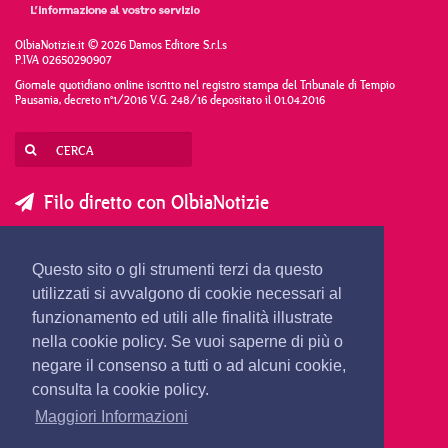
OlbiaNotizie.it © 2026 Damos Editore S.r.l.s
P.IVA 02650290907
Giornale quotidiano online iscritto nel registro stampa del Tribunale di Tempio
Pausania, decreto n°1/2016 V.G. 248/16 depositato il 01.04.2016
Filo diretto con OlbiaNotizie
SCRIVI AL DIRETTORE
SCRIVI ALLA REDAZIONE
Questo sito o gli strumenti terzi da questo
SEGNALA UNA NOTIZIA
SEGNALA UN EVENTO
utilizzati si avvalgono di cookie necessari al
funzionamento ed utili alle finalità illustrate
nella cookie policy. Se vuoi saperne di più o
redazione@olbianotizie.it
negare il consenso a tutti o ad alcuni cookie,
consulta la cookie policy.
Maggiori Informazioni