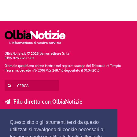
OlbiaNotizie.it © 2026 Damos Editore S.r.l.s
P.IVA 02650290907
Giornale quotidiano online iscritto nel registro stampa del Tribunale di Tempio
Pausania, decreto n°1/2016 V.G. 248/16 depositato il 01.04.2016
Filo diretto con OlbiaNotizie
SCRIVI AL DIRETTORE
SCRIVI ALLA REDAZIONE
Questo sito o gli strumenti terzi da questo
SEGNALA UNA NOTIZIA
SEGNALA UN EVENTO
utilizzati si avvalgono di cookie necessari al
funzionamento ed utili alle finalità illustrate