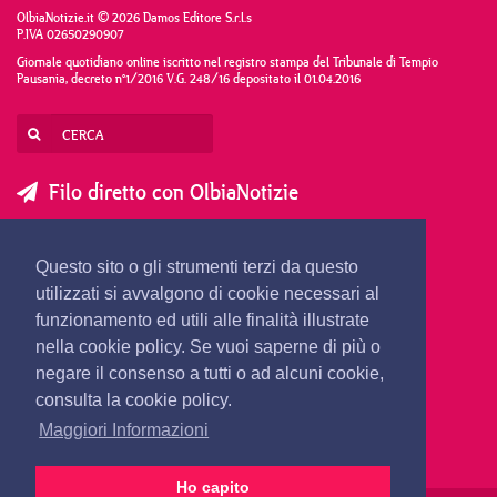
OlbiaNotizie.it © 2026 Damos Editore S.r.l.s
P.IVA 02650290907
Giornale quotidiano online iscritto nel registro stampa del Tribunale di Tempio
Pausania, decreto n°1/2016 V.G. 248/16 depositato il 01.04.2016
Filo diretto con OlbiaNotizie
SCRIVI AL DIRETTORE
SCRIVI ALLA REDAZIONE
Questo sito o gli strumenti terzi da questo
SEGNALA UNA NOTIZIA
SEGNALA UN EVENTO
utilizzati si avvalgono di cookie necessari al
funzionamento ed utili alle finalità illustrate
nella cookie policy. Se vuoi saperne di più o
redazione@olbianotizie.it
negare il consenso a tutti o ad alcuni cookie,
consulta la cookie policy.
Maggiori Informazioni
Ho capito