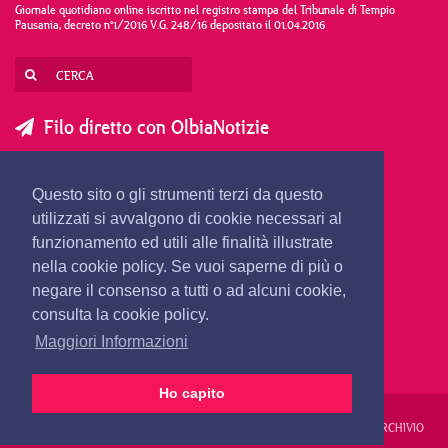
Giornale quotidiano online iscritto nel registro stampa del Tribunale di Tempio
Pausania, decreto n°1/2016 V.G. 248/16 depositato il 01.04.2016
Filo diretto con OlbiaNotizie
SCRIVI AL DIRETTORE
SCRIVI ALLA REDAZIONE
Questo sito o gli strumenti terzi da questo
SEGNALA UNA NOTIZIA
SEGNALA UN EVENTO
utilizzati si avvalgono di cookie necessari al
funzionamento ed utili alle finalità illustrate
nella cookie policy. Se vuoi saperne di più o
redazione@olbianotizie.it
negare il consenso a tutti o ad alcuni cookie,
consulta la cookie policy.
Maggiori Informazioni
Ho capito
REDAZIONE
PUBBLICITÀ
PRIVACY E COOKIES
NOTE LEGALI
ARCHIVIO