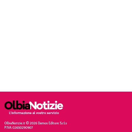
OlbiaNotizie.it © 2026 Damos Editore S.r.l.s
P.IVA 02650290907