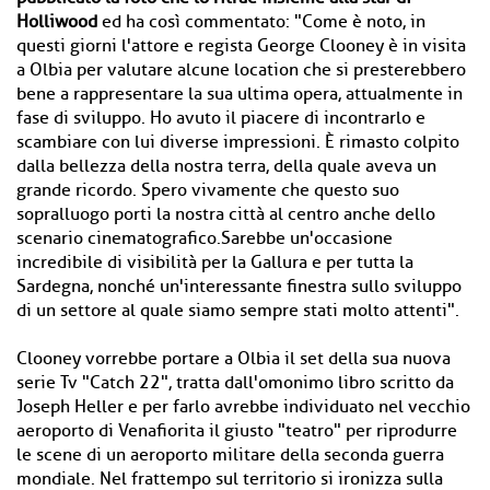
Holliwood
ed ha così commentato: "Come è noto, in
questi giorni l'attore e regista George Clooney è in visita
a Olbia per valutare alcune location che si presterebbero
bene a rappresentare la sua ultima opera, attualmente in
fase di sviluppo. Ho avuto il piacere di incontrarlo e
scambiare con lui diverse impressioni. È rimasto colpito
dalla bellezza della nostra terra, della quale aveva un
grande ricordo. Spero vivamente che questo suo
sopralluogo porti la nostra città al centro anche dello
scenario cinematografico.Sarebbe un'occasione
incredibile di visibilità per la Gallura e per tutta la
Sardegna, nonché un'interessante finestra sullo sviluppo
di un settore al quale siamo sempre stati molto attenti".
Clooney vorrebbe portare a Olbia il set della sua nuova
serie Tv "Catch 22", tratta dall'omonimo libro scritto da
Joseph Heller e per farlo avrebbe individuato nel vecchio
aeroporto di Venafiorita il giusto "teatro" per riprodurre
le scene di un aeroporto militare della seconda guerra
mondiale. Nel frattempo sul territorio si ironizza sulla