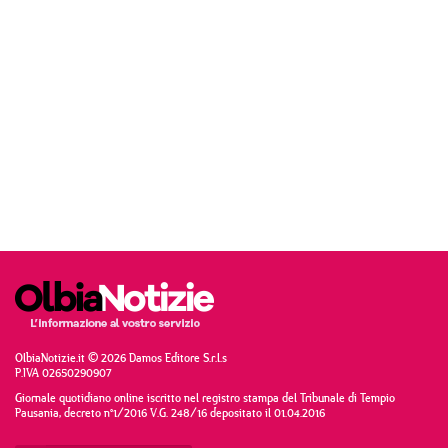
OlbiaNotizie.it © 2026 Damos Editore S.r.l.s
P.IVA 02650290907
Giornale quotidiano online iscritto nel registro stampa del Tribunale di Tempio
Pausania, decreto n°1/2016 V.G. 248/16 depositato il 01.04.2016