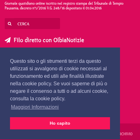
Giornale quotidiano online iscritto nel registro stampa del Tribunale di Tempio
Pausania, decreto n°1/2016 V.G. 248/16 depositato il 01.04.2016
Filo diretto con OlbiaNotizie
SCRIVI AL DIRETTORE
SCRIVI ALLA REDAZIONE
Questo sito o gli strumenti terzi da questo
SEGNALA UNA NOTIZIA
SEGNALA UN EVENTO
utilizzati si avvalgono di cookie necessari al
funzionamento ed utili alle finalità illustrate
nella cookie policy. Se vuoi saperne di più o
redazione@olbianotizie.it
negare il consenso a tutti o ad alcuni cookie,
consulta la cookie policy.
Maggiori Informazioni
Ho capito
REDAZIONE
PUBBLICITÀ
PRIVACY E COOKIES
NOTE LEGALI
ARCHIVIO