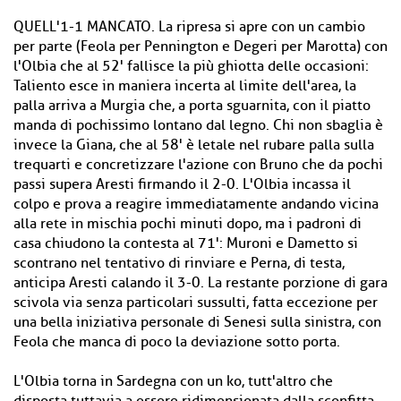
QUELL'1-1 MANCATO. La ripresa si apre con un cambio
per parte (Feola per Pennington e Degeri per Marotta) con
l'Olbia che al 52' fallisce la più ghiotta delle occasioni:
Taliento esce in maniera incerta al limite dell'area, la
palla arriva a Murgia che, a porta sguarnita, con il piatto
manda di pochissimo lontano dal legno. Chi non sbaglia è
invece la Giana, che al 58' è letale nel rubare palla sulla
trequarti e concretizzare l'azione con Bruno che da pochi
passi supera Aresti firmando il 2-0. L'Olbia incassa il
colpo e prova a reagire immediatamente andando vicina
alla rete in mischia pochi minuti dopo, ma i padroni di
casa chiudono la contesta al 71': Muroni e Dametto si
scontrano nel tentativo di rinviare e Perna, di testa,
anticipa Aresti calando il 3-0. La restante porzione di gara
scivola via senza particolari sussulti, fatta eccezione per
una bella iniziativa personale di Senesi sulla sinistra, con
Feola che manca di poco la deviazione sotto porta.
L'Olbia torna in Sardegna con un ko, tutt'altro che