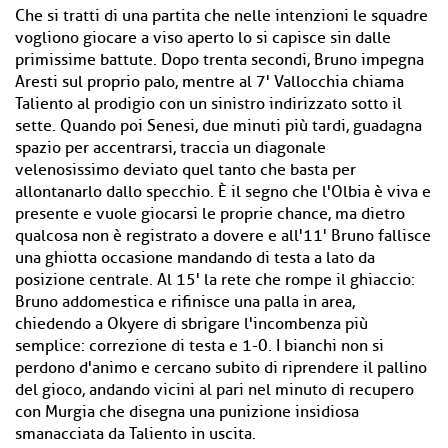
Che si tratti di una partita che nelle intenzioni le squadre
vogliono giocare a viso aperto lo si capisce sin dalle
primissime battute. Dopo trenta secondi, Bruno impegna
Aresti sul proprio palo, mentre al 7' Vallocchia chiama
Taliento al prodigio con un sinistro indirizzato sotto il
sette. Quando poi Senesi, due minuti più tardi, guadagna
spazio per accentrarsi, traccia un diagonale
velenosissimo deviato quel tanto che basta per
allontanarlo dallo specchio. È il segno che l'Olbia è viva e
presente e vuole giocarsi le proprie chance, ma dietro
qualcosa non è registrato a dovere e all'11' Bruno fallisce
una ghiotta occasione mandando di testa a lato da
posizione centrale. Al 15' la rete che rompe il ghiaccio:
Bruno addomestica e rifinisce una palla in area,
chiedendo a Okyere di sbrigare l'incombenza più
semplice: correzione di testa e 1-0. I bianchi non si
perdono d'animo e cercano subito di riprendere il pallino
del gioco, andando vicini al pari nel minuto di recupero
con Murgia che disegna una punizione insidiosa
smanacciata da Taliento in uscita.