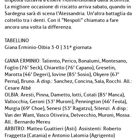
disposta tuttavia a essere ridimensionata dalla sconfitta.
La migliore occasione di riscatto arriva sabato, quando in
Sardegna sarà di scena l'Alessandria. Un'altra battaglia da
coltello tra i denti. Con il "Nespoli" chiamato a fare
ancora una volta la differenza.
TABELLINO
Giana Erminio-Olbia 3-0 | 31ª giornata
GIANA ERMINIO: Taliento, Perico, Bonalumi, Montesano,
Foglio (76' Seck), Chiarello (76' Capano), Greselin,
Marotta (46' Degeri), Iovine (85' Sosio), Okyere (67'
Perna), Bruno. A disp.: Sanchez, Concina, Sala, Rocchi. All.:
Cesare Albè
OLBIA: Aresti, Pinna, Dametto, Iotti, Cotali (85' Manca),
Vallocchia, Geroni (53' Muroni), Pennington (46' Feola),
Murgia (69' Choe), Senesi (53' Ragatzu), Silenzi. A disp.:
Van der Want, Vasco Oliveira, Delvecchio, Muroni, Mossa.
All.: Bernardo Mereu
ARBITRO: Matteo Gualtieri (Asti). Assistenti: Roberto
Fraggetta (Catania) e Antonio Lalomia (Agrigento)