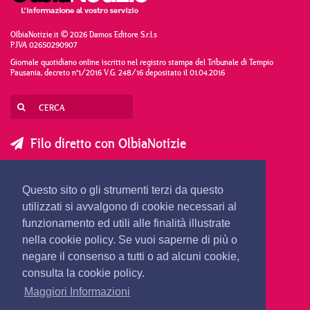
OlbiaNotizie.it © 2026 Damos Editore S.r.l.s
P.IVA 02650290907
Giornale quotidiano online iscritto nel registro stampa del Tribunale di Tempio
Pausania, decreto n°1/2016 V.G. 248/16 depositato il 01.04.2016
Filo diretto con OlbiaNotizie
SCRIVI AL DIRETTORE
SCRIVI ALLA REDAZIONE
Questo sito o gli strumenti terzi da questo
SEGNALA UNA NOTIZIA
SEGNALA UN EVENTO
utilizzati si avvalgono di cookie necessari al
funzionamento ed utili alle finalità illustrate
nella cookie policy. Se vuoi saperne di più o
redazione@olbianotizie.it
negare il consenso a tutti o ad alcuni cookie,
consulta la cookie policy.
Maggiori Informazioni