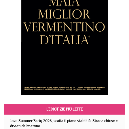
LE NOTIZIE PIÙ LETTE
Jova Summer Party 2026, scatta il piano viabilità. Strade chiuse e
divieti dal mattino