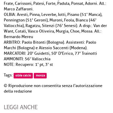
Frate, Carissoni, Palesi, Forte, Padula, Ponsat, Adorni. All.:
Marco Zaffaroni.
OLBIA: Aresti, Pinna, Leverbe, Iotti, Pisano (51' Manca),
Pennington (51' Geroni), Muroni, Feola, Biancu (46'
Vallocchia), Ragatzu, Silenzi (76' Senesi). A disp.: Van der
Want, Cotali, Vasco Oliveira, Murgia, Choe, Mossa. All.:
Bernardo Mereu
ARBITRO: Paolo Bitonti (Bologna). Assistenti: Paolo
Marchi (Bologna) e Alessio Saccenti (Modena).
MARCATORI: 20' Guidetti, 50' D'Errico, 77' Trainotti
AMMONITI: 56' Vallocchia
NOTE: Recupero: 1' pt, 3' st
Tags:
olbia calcio
monza
© Riproduzione non consentita senza l'autorizzazione
della redazione
LEGGI ANCHE