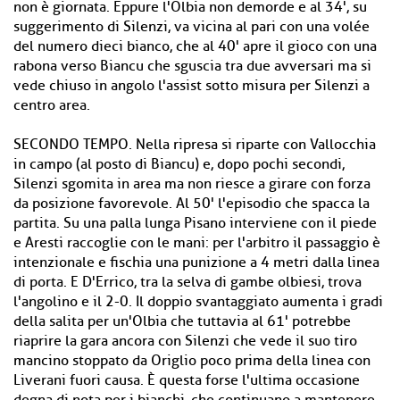
non è giornata. Eppure l'Olbia non demorde e al 34', su
suggerimento di Silenzi, va vicina al pari con una volée
del numero dieci bianco, che al 40' apre il gioco con una
rabona verso Biancu che sguscia tra due avversari ma si
vede chiuso in angolo l'assist sotto misura per Silenzi a
centro area.
SECONDO TEMPO. Nella ripresa si riparte con Vallocchia
in campo (al posto di Biancu) e, dopo pochi secondi,
Silenzi sgomita in area ma non riesce a girare con forza
da posizione favorevole. Al 50' l'episodio che spacca la
partita. Su una palla lunga Pisano interviene con il piede
e Aresti raccoglie con le mani: per l'arbitro il passaggio è
intenzionale e fischia una punizione a 4 metri dalla linea
di porta. E D'Errico, tra la selva di gambe olbiesi, trova
l'angolino e il 2-0. Il doppio svantaggiato aumenta i gradi
della salita per un'Olbia che tuttavia al 61' potrebbe
riaprire la gara ancora con Silenzi che vede il suo tiro
mancino stoppato da Origlio poco prima della linea con
Liverani fuori causa. È questa forse l'ultima occasione