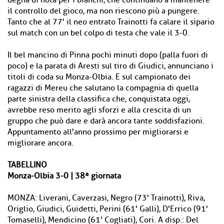
degna di nota per i bianchi, che continuano a mantenere
il controllo del gioco, ma non riescono più a pungere.
Tanto che al 77' il neo entrato Trainotti fa calare il sipario
sul match con un bel colpo di testa che vale il 3-0.
Il bel mancino di Pinna pochi minuti dopo (palla fuori di
poco) e la parata di Aresti sul tiro di Giudici, annunciano i
titoli di coda su Monza-Olbia. E sul campionato dei
ragazzi di Mereu che salutano la compagnia di quella
parte sinistra della classifica che, conquistata oggi,
avrebbe reso merito agli sforzi e alla crescita di un
gruppo che può dare e darà ancora tante soddisfazioni.
Appuntamento all'anno prossimo per migliorarsi e
migliorare ancora.
TABELLINO
Monza-Olbia 3-0 | 38ª giornata
MONZA: Liverani, Caverzasi, Negro (73' Trainotti), Riva,
Origlio, Giudici, Guidetti, Perini (61' Galli), D'Errico (91'
Tomaselli), Mendicino (61' Cogliati), Cori. A disp.: Del