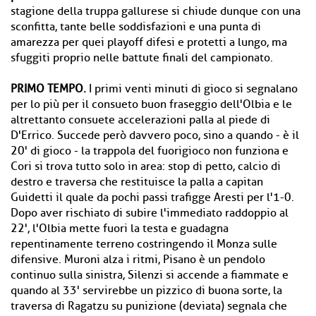
stagione della truppa gallurese si chiude dunque con una
sconfitta, tante belle soddisfazioni e una punta di
amarezza per quei playoff difesi e protetti a lungo, ma
sfuggiti proprio nelle battute finali del campionato.
PRIMO TEMPO.
I primi venti minuti di gioco si segnalano
per lo più per il consueto buon fraseggio dell'Olbia e le
altrettanto consuete accelerazioni palla al piede di
D'Errico. Succede però davvero poco, sino a quando - è il
20' di gioco - la trappola del fuorigioco non funziona e
Cori si trova tutto solo in area: stop di petto, calcio di
destro e traversa che restituisce la palla a capitan
Guidetti il quale da pochi passi trafigge Aresti per l'1-0.
Dopo aver rischiato di subire l'immediato raddoppio al
22', l'Olbia mette fuori la testa e guadagna
repentinamente terreno costringendo il Monza sulle
difensive. Muroni alza i ritmi, Pisano è un pendolo
continuo sulla sinistra, Silenzi si accende a fiammate e
quando al 33' servirebbe un pizzico di buona sorte, la
traversa di Ragatzu su punizione (deviata) segnala che