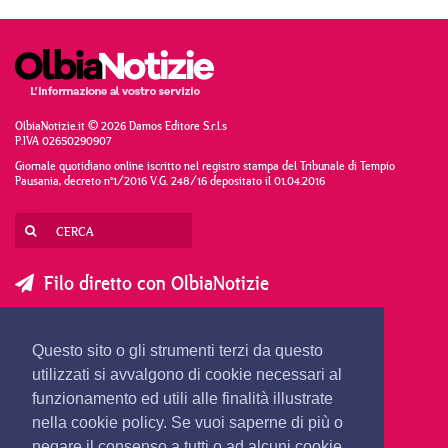
OlbiaNotizie.it © 2026 Damos Editore S.r.l.s
P.IVA 02650290907
Giornale quotidiano online iscritto nel registro stampa del Tribunale di Tempio
Pausania, decreto n°1/2016 V.G. 248/16 depositato il 01.04.2016
Filo diretto con OlbiaNotizie
SCRIVI AL DIRETTORE
SCRIVI ALLA REDAZIONE
Questo sito o gli strumenti terzi da questo
SEGNALA UNA NOTIZIA
SEGNALA UN EVENTO
utilizzati si avvalgono di cookie necessari al
funzionamento ed utili alle finalità illustrate
nella cookie policy. Se vuoi saperne di più o
redazione@olbianotizie.it
negare il consenso a tutti o ad alcuni cookie,