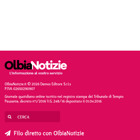
OlbiaNotizie.it © 2026 Damos Editore S.r.l.s
P.IVA 02650290907
Giornale quotidiano online iscritto nel registro stampa del Tribunale di Tempio
Pausania, decreto n°1/2016 V.G. 248/16 depositato il 01.04.2016
Filo diretto con OlbiaNotizie