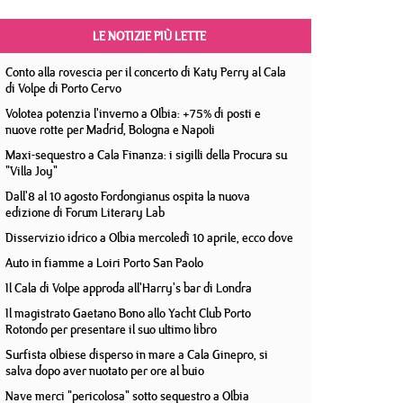
LE NOTIZIE PIÙ LETTE
Conto alla rovescia per il concerto di Katy Perry al Cala
di Volpe di Porto Cervo
Volotea potenzia l'inverno a Olbia: +75% di posti e
nuove rotte per Madrid, Bologna e Napoli
Maxi-sequestro a Cala Finanza: i sigilli della Procura su
"Villa Joy"
Dall'8 al 10 agosto Fordongianus ospita la nuova
edizione di Forum Literary Lab
Disservizio idrico a Olbia mercoledì 10 aprile, ecco dove
Auto in fiamme a Loiri Porto San Paolo
Il Cala di Volpe approda all'Harry's bar di Londra
Il magistrato Gaetano Bono allo Yacht Club Porto
Rotondo per presentare il suo ultimo libro
Surfista olbiese disperso in mare a Cala Ginepro, si
salva dopo aver nuotato per ore al buio
Nave merci "pericolosa" sotto sequestro a Olbia