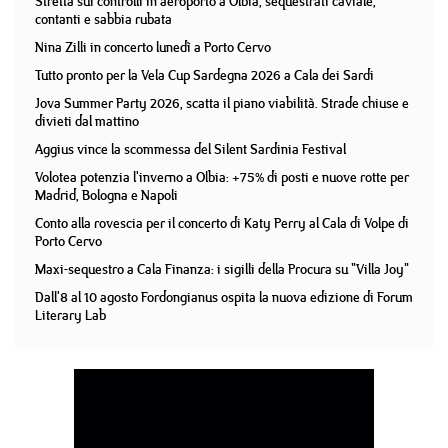
Stretta sui controlli in aeroporto a Olbia, sequestrati caviale,
contanti e sabbia rubata
Nina Zilli in concerto lunedì a Porto Cervo
Tutto pronto per la Vela Cup Sardegna 2026 a Cala dei Sardi
Jova Summer Party 2026, scatta il piano viabilità. Strade chiuse e
divieti dal mattino
Aggius vince la scommessa del Silent Sardinia Festival
Volotea potenzia l'inverno a Olbia: +75% di posti e nuove rotte per
Madrid, Bologna e Napoli
Conto alla rovescia per il concerto di Katy Perry al Cala di Volpe di
Porto Cervo
Maxi-sequestro a Cala Finanza: i sigilli della Procura su "Villa Joy"
Dall'8 al 10 agosto Fordongianus ospita la nuova edizione di Forum
Literary Lab