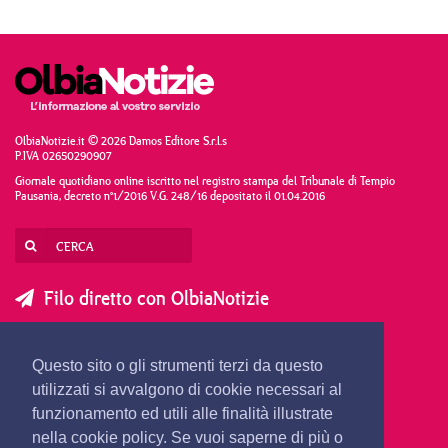
OlbiaNotizie.it © 2026 Damos Editore S.r.l.s
P.IVA 02650290907
Giornale quotidiano online iscritto nel registro stampa del Tribunale di Tempio
Pausania, decreto n°1/2016 V.G. 248/16 depositato il 01.04.2016
Filo diretto con OlbiaNotizie
SCRIVI AL DIRETTORE
SCRIVI ALLA REDAZIONE
Questo sito o gli strumenti terzi da questo
SEGNALA UNA NOTIZIA
SEGNALA UN EVENTO
utilizzati si avvalgono di cookie necessari al
funzionamento ed utili alle finalità illustrate
nella cookie policy. Se vuoi saperne di più o